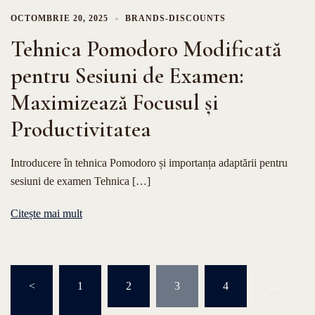
OCTOMBRIE 20, 2025
BRANDS-DISCOUNTS
Tehnica Pomodoro Modificată
pentru Sesiuni de Examen:
Maximizează Focusul și
Productivitatea
Introducere în tehnica Pomodoro și importanța adaptării pentru
sesiuni de examen Tehnica […]
Citește mai mult
Paginație
<
1
2
3
4
…
articole