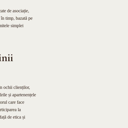
ate de asociație,
 în timp, bazată pe
mitele simplei
inii
 ochii clienților,
ările și apartenențele
torul care face
rticiparea la
ață de etica și