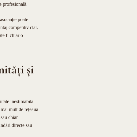
e profesională.
asociație poate
ntaj competitiv clar.
te fi chiar o
ități și
itate inestimabilă
e mai mult de rețeaua
 sau chiar
andări directe sau