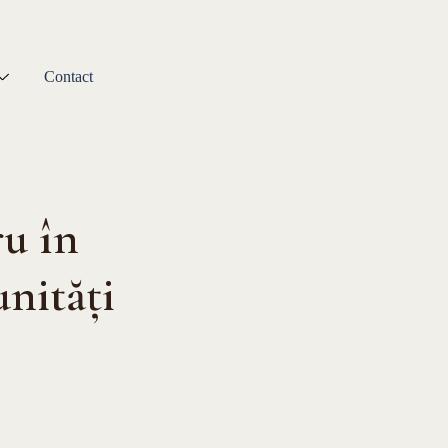
Contact
u în
unități