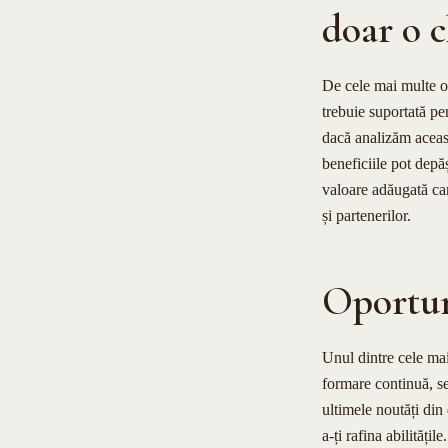
doar o c
De cele mai multe or
trebuie suportată pe
dacă analizăm aceast
beneficiile pot depă
valoare adăugată cari
și partenerilor.
Oportun
Unul dintre cele mai
formare continuă, se
ultimele noutăți din
a-ți rafina abilități