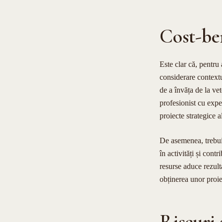
Cost-ben
Este clar că, pentru
considerare contextul
de a învăța de la ve
profesionist cu expe
proiecte strategice a
De asemenea, trebuie
în activități și cont
resurse aduce rezulta
obținerea unor proiec
Riscuri 