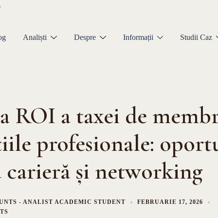
og
Analiști
Despre
Informații
Studii Caz
a ROI a taxei de membr
țiile profesionale: oport
 carieră și networking
UNTS - ANALIST ACADEMIC STUDENT
FEBRUARIE 17, 2026
TS