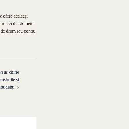
le oferă aceleași
ntru cei din domenii
ut de drum sau pentru
rsus chirie
costurile și
studenți