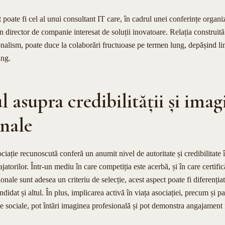
oate fi cel al unui consultant IT care, în cadrul unei conferințe organiz
n director de companie interesat de soluții inovatoare. Relația construită
onalism, poate duce la colaborări fructuoase pe termen lung, depășind li
ing.
 asupra credibilității și imag
onale
iație recunoscută conferă un anumit nivel de autoritate și credibilitate în
jatorilor. Într-un mediu în care competiția este acerbă, și în care certific
nale sunt adesea un criteriu de selecție, acest aspect poate fi diferenția
ndidat și altul. În plus, implicarea activă în viața asociației, precum și pa
ive sociale, pot întări imaginea profesională și pot demonstra angajament f