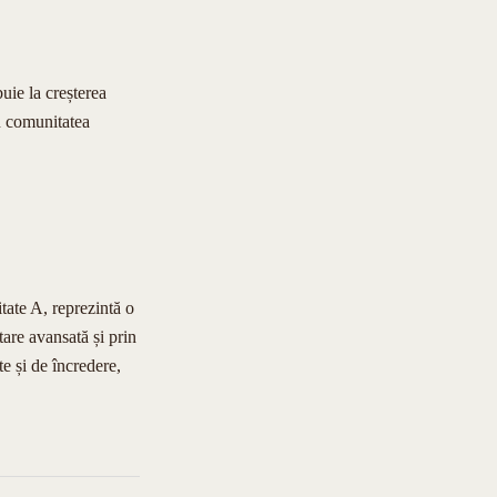
buie la creșterea
în comunitatea
tate A, reprezintă o
tare avansată și prin
te și de încredere,