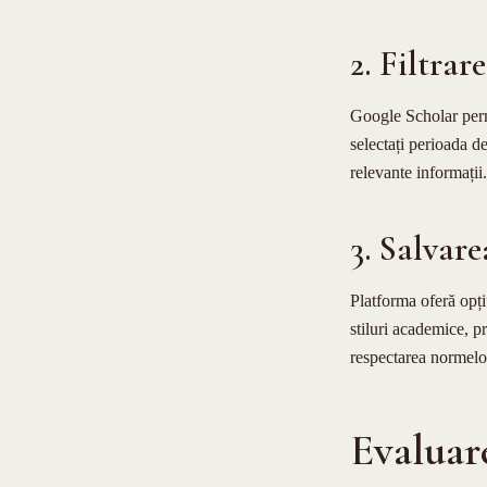
2. Filtrar
Google Scholar permit
selectați perioada d
relevante informații.
3. Salvare
Platforma oferă opțiu
stiluri academice, 
respectarea normelor
Evaluar