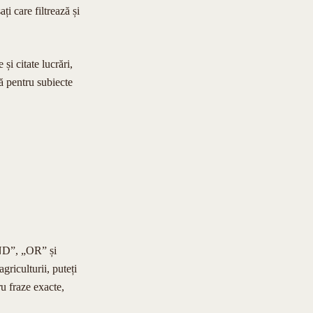
ți care filtrează și
și citate lucrări,
ă pentru subiecte
AND”, „OR” și
riculturii, puteți
u fraze exacte,