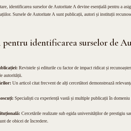
are, identificarea surselor de Autoritate A devine esențială pentru a asigu
ațiilor. Sursele de Autoritate A sunt publicații, autori și instituții recunos
 pentru identificarea surselor de A
blicației:
Revistele și editurile cu factor de impact ridicat și recunoaște
le autorității.
rilor:
Un articol citat frecvent de alți cercetători demonstrează relevanța
oscuți:
Specialiști cu experiență vastă și multiple publicații în domeniu
tituțională:
Cercetările realizate sub egida universităților de prestigiu sa
unt de obicei de încredere.