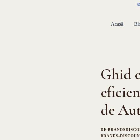
Sari
la
conținut
Acasă
Bl
Ghid c
eficie
de Aut
DE
BRANDSDISCO
BRANDS-DISCOUN