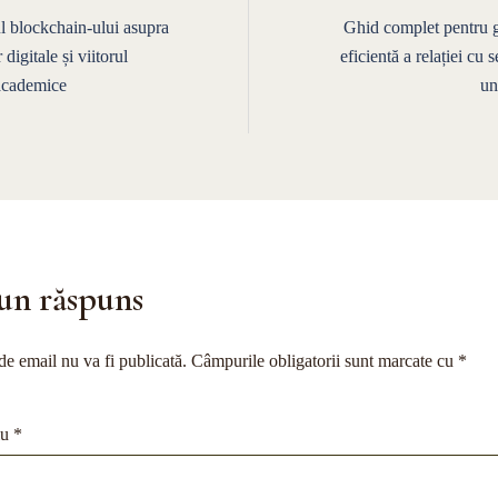
e
l blockchain-ului asupra
Ghid complet pentru g
digitale și viitorul
eficientă a relației cu s
 academice
un
un răspuns
de email nu va fi publicată.
Câmpurile obligatorii sunt marcate cu
*
iu
*