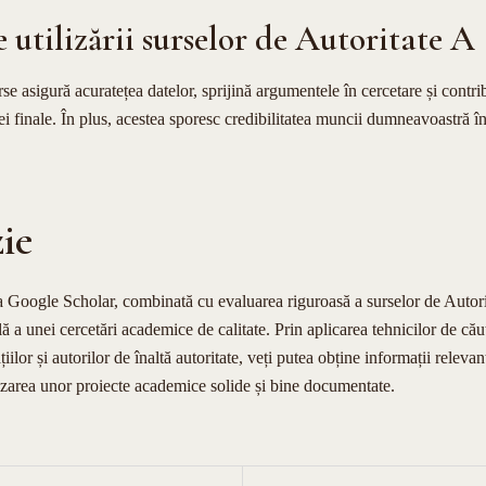
e utilizării surselor de Autoritate A
se asigură acuratețea datelor, sprijină argumentele în cercetare și contri
ei finale. În plus, acestea sporesc credibilitatea muncii dumneavoastră 
ie
 a Google Scholar, combinată cu evaluarea riguroasă a surselor de Autori
 a unei cercetări academice de calitate. Prin aplicarea tehnicilor de cău
țiilor și autorilor de înaltă autoritate, veți putea obține informații relevan
alizarea unor proiecte academice solide și bine documentate.