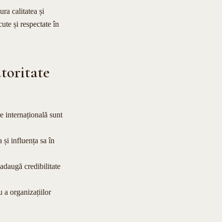
ra calitatea și
cute și respectate în
utoritate
re internațională sunt
 și influența sa în
 adaugă credibilitate
u a organizațiilor