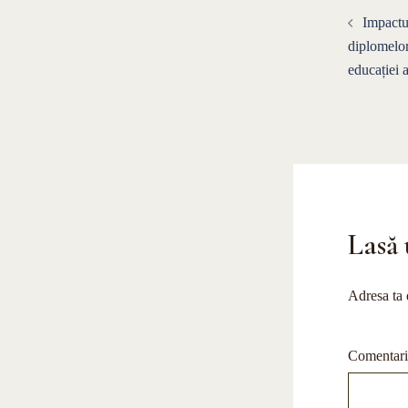
Navigar
Impactu
în
diplomelor 
educației
articole
Lasă 
Adresa ta 
Comentar