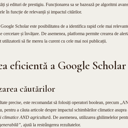
ți și edituri de prestigiu. Funcționarea sa se bazează pe algoritmi avansa
le în funcție de relevanță și impactul citărilor.
oogle Scholar este posibilitatea de a identifica rapid cele mai relevante 
de cercetare și învățare. De asemenea, platforma permite crearea de alert
ât utilizatorii să fie mereu la curent cu cele mai noi publicații.
ea eficientă a Google Scholar
zarea căutărilor
ultate precise, este recomandat să folosiți operatori boolean, precum „
entru a căuta articole despre impactul schimbărilor climatice asupra ag
i climatice AND agricultură
. De asemenea, utilizarea ghilimelelor pentr
generabilă”
, ajută la restrângerea rezultatelor.