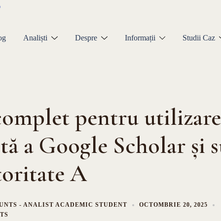
og
Analiști
Despre
Informații
Studii Caz
omplet pentru utilizar
ntă a Google Scholar și s
oritate A
UNTS - ANALIST ACADEMIC STUDENT
OCTOMBRIE 20, 2025
TS