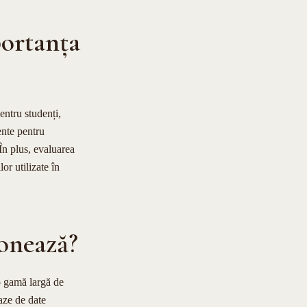
portanța
pentru studenți,
ente pentru
 În plus, evaluarea
or utilizate în
ionează?
o gamă largă de
baze de date