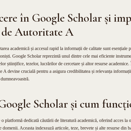
cere în Google Scholar și im
 de Autoritate A
etarea academică și accesul rapid la informații de calitate sunt esențiale 
sioniști. Google Scholar reprezintă unul dintre cele mai eficiente instrum
lor științifice, tezelor, lucrărilor de cercetare și altor resurse academice.
e A devine crucială pentru a asigura credibilitatea și relevanța informațiil
le dumneavoastră.
 Google Scholar și cum funcț
o platformă dedicată căutării de literatură academică, oferind acces la 
se domenii. Aceasta indexează articole, teze, brevete și alte resurse din 