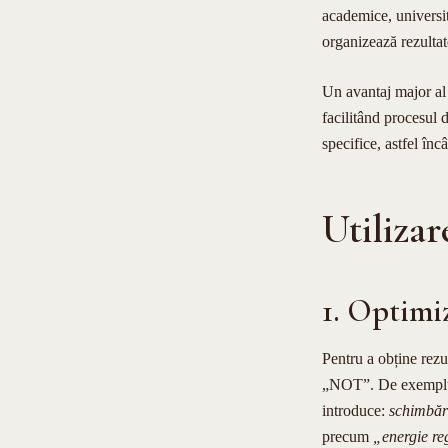
academice, universită
organizează rezultate
Un avantaj major al G
facilitând procesul 
specifice, astfel înc
Utilizar
1. Optimi
Pentru a obține rez
„NOT”. De exemplu, p
introduce:
schimbăr
precum
„energie re