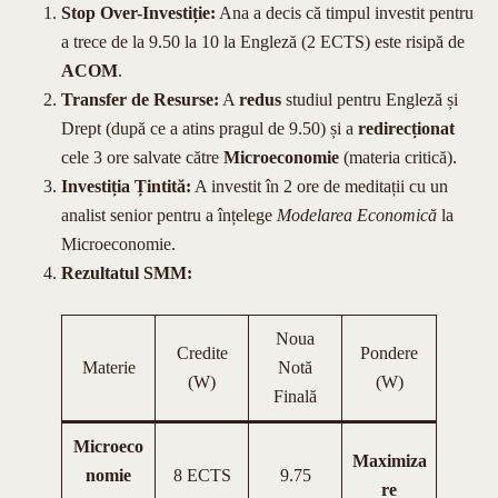
Stop Over-Investiție:
Ana a decis că timpul investit pentru
a trece de la 9.50 la 10 la Engleză (2 ECTS) este risipă de
ACOM
.
Transfer de Resurse:
A
redus
studiul pentru Engleză și
Drept (după ce a atins pragul de 9.50) și a
redirecționat
cele 3 ore salvate către
Microeconomie
(materia critică).
Investiția Țintită:
A investit în 2 ore de meditații cu un
analist senior pentru a înțelege
Modelarea Economică
la
Microeconomie.
Rezultatul SMM:
Noua
Credite
Pondere
Materie
Notă
(W)
(W)
Finală
Microeco
Maximiza
nomie
8 ECTS
9.75
re