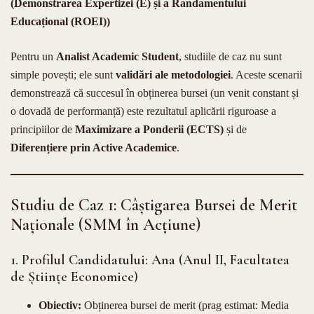
(Demonstrarea Expertizei (E) și a Randamentului
Educațional (ROEI))
Pentru un
Analist Academic Student
, studiile de caz nu sunt
simple povești; ele sunt
validări ale metodologiei
. Aceste scenarii
demonstrează că succesul în obținerea bursei (un venit constant și
o dovadă de performanță) este rezultatul aplicării riguroase a
principiilor de
Maximizare a Ponderii (ECTS)
și de
Diferențiere prin Active Academice
.
Studiu de Caz 1: Câștigarea Bursei de Merit
Naționale (SMM în Acțiune)
1. Profilul Candidatului: Ana (Anul II, Facultatea
de Științe Economice)
Obiectiv:
Obținerea bursei de merit (prag estimat: Media