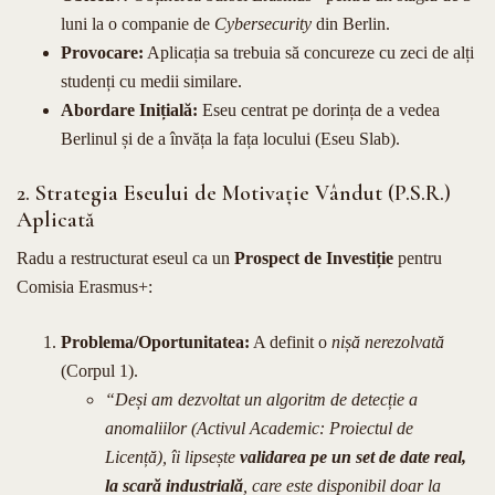
luni la o companie de
Cybersecurity
din Berlin.
Provocare:
Aplicația sa trebuia să concureze cu zeci de alți
studenți cu medii similare.
Abordare Inițială:
Eseu centrat pe dorința de a vedea
Berlinul și de a învăța la fața locului (Eseu Slab).
2. Strategia Eseului de Motivație Vândut (P.S.R.)
Aplicată
Radu a restructurat eseul ca un
Prospect de Investiție
pentru
Comisia Erasmus+:
Problema/Oportunitatea:
A definit o
nișă nerezolvată
(Corpul 1).
“Deși am dezvoltat un algoritm de detecție a
anomaliilor (Activul Academic: Proiectul de
Licență), îi lipsește
validarea pe un set de date real,
la scară industrială
, care este disponibil doar la