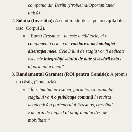
compania din Berlin (Problema/Oportunitatea
unică).”
Soluția (Investiția):
A cerut fondurile ca pe un
capital de
risc
(Corpul 2).
“Bursa Erasmus+ nu este o călătorie, ci o
componentă critică de
validare a metodologiei
disertației mele
. Cele 3 luni de stagiu vor fi dedicate
exclusiv
integrității setului de date
și
testării beta
a
algoritmului meu.”
Randamentul Garantat (ROI pentru Comisie):
A promis
un câștig (Concluzia).
“În schimbul investiției, garantez că rezultatul
stagiului va fi
o publicație comună
în revista
academică a partenerului Erasmus, crescând
Factorul de Impact al programului dvs. de
mobilitate.”