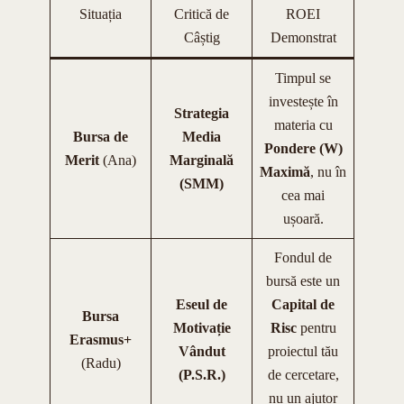
Situația
Critică de
ROEI
Câștig
Demonstrat
Timpul se
investește în
Strategia
materia cu
Bursa de
Media
Pondere (W)
Merit
(Ana)
Marginală
Maximă
, nu în
(SMM)
cea mai
ușoară.
Fondul de
bursă este un
Eseul de
Capital de
Bursa
Motivație
Risc
pentru
Erasmus+
Vândut
proiectul tău
(Radu)
(P.S.R.)
de cercetare,
nu un ajutor