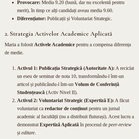
Provocare:
Media 9.20 (bună, dar nu excelentă pentru
merit), în timp ce alți candidați aveau media 9.60.
Diferențiator:
Publicații și Voluntariat Strategic.
2. Strategia Activelor Academice Aplicată
Maria a folosit
Activele Academice
pentru a compensa diferența
de medie.
Activul 1: Publicația Strategică (Autoritate A):
A reciclat
un eseu de seminar de nota 10, transformându-l într-un
articol și publicându-l într-un
Volum de Conferință
Studențească
(Activ Nivel II).
Activul 2: Voluntariat Strategic (Expertiză E):
A făcut
voluntariat ca
redactor de conținut
pentru un jurnal
academic al facultății (nu a distribuit fluturași). Acest lucru a
demonstrat
Expertiză Aplicată
în procesul de
peer-review
și
editare
.