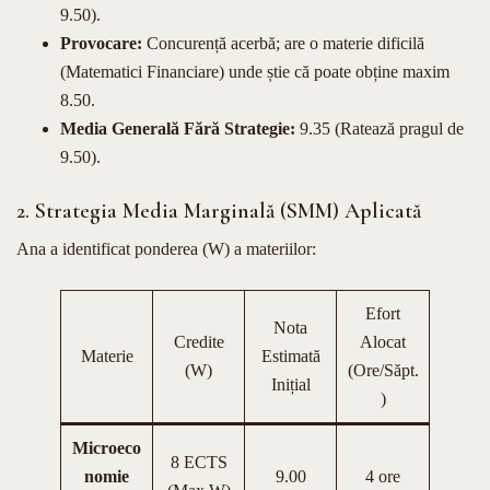
9.50).
Provocare:
Concurență acerbă; are o materie dificilă
(Matematici Financiare) unde știe că poate obține maxim
8.50.
Media Generală Fără Strategie:
9.35 (Ratează pragul de
9.50).
2. Strategia Media Marginală (SMM) Aplicată
Ana a identificat ponderea (W) a materiilor:
Efort
Nota
Credite
Alocat
Materie
Estimată
(W)
(Ore/Săpt.
Inițial
)
Microeco
8 ECTS
nomie
9.00
4 ore