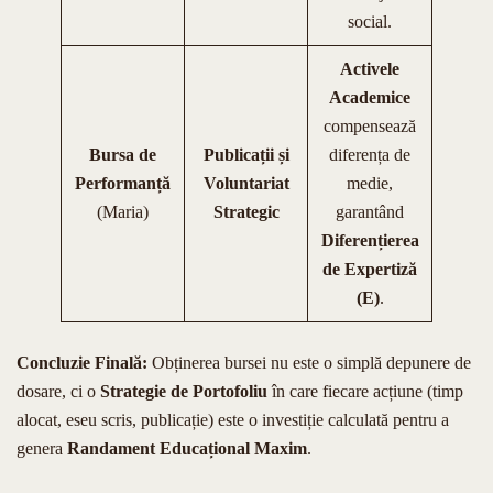
social.
Activele
Academice
compensează
Bursa de
Publicații și
diferența de
Performanță
Voluntariat
medie,
(Maria)
Strategic
garantând
Diferențierea
de Expertiză
(E)
.
Concluzie Finală:
Obținerea bursei nu este o simplă depunere de
dosare, ci o
Strategie de Portofoliu
în care fiecare acțiune (timp
alocat, eseu scris, publicație) este o investiție calculată pentru a
genera
Randament Educațional Maxim
.