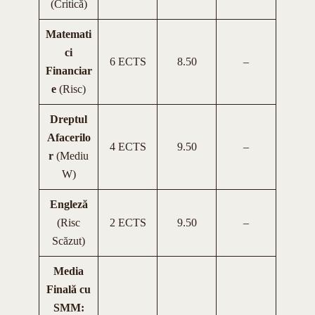
(Critică)
Matemati
ci
6 ECTS
8.50
–
Financiar
e
(Risc)
Dreptul
Afacerilo
4 ECTS
9.50
–
r
(Mediu
W)
Engleză
(Risc
2 ECTS
9.50
–
Scăzut)
Media
Finală cu
SMM: