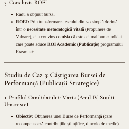
3. Concluzia ROEI
Radu a obținut bursa.
ROEI:
Prin transformarea eseului dintr-o simplă dorință
într-o
necesitate metodologică vitală
(Propunere de
Valoare), el a convins comisia că este cel mai bun candidat
care poate aduce
ROI Academic (Publicație)
programului
Erasmus+.
Studiu de Caz 3: Câștigarea Bursei de
Performanță (Publicații Strategice)
1. Profilul Candidatului: Maria (Anul IV, Studii
Umaniste)
Obiectiv:
Obținerea unei Burse de Performanță (care
recompensează contribuțiile științifice, dincolo de medie).