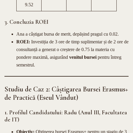
9.52
3. Concluzia ROEI
Ana a câștigat bursa de merit, depășind pragul cu 0.02.
ROEI:
Investiția de 3 ore de timp suplimentar și de 2 ore de
consultanță a generat o creștere de 0.75 la materia cu
pondere maximă, asigurând
venitul bursei
pentru întreg
semestrul.
Studiu de Caz 2: Câștigarea Bursei Erasmus+
de Practică (Eseul Vândut)
1. Profilul Candidatului: Radu (Anul III, Facultatea
de IT)
Obiectiv:
Obținerea bursei Erasmus+ pentru un stagiu de 3