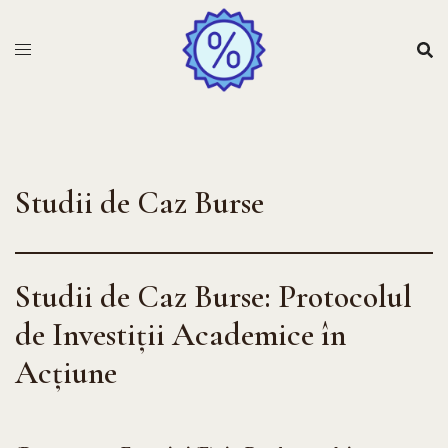
Sari
la
conținut
Studii de Caz Burse
Studii de Caz Burse: Protocolul
de Investiții Academice în
Acțiune