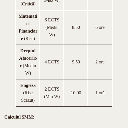
(Max W)
(Critică)
Matemati
6 ECTS
ci
(Mediu
8.50
6 ore
Financiar
W)
e
(Risc)
Dreptul
Afacerilo
4 ECTS
9.50
2 ore
r
(Mediu
W)
Engleză
2 ECTS
(Risc
10.00
1 oră
(Min W)
Scăzut)
Calculul SMM: