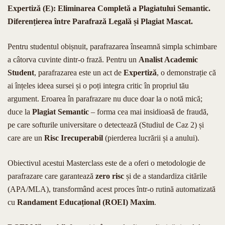
Expertiză (E): Eliminarea Completă a Plagiatului Semantic.
Diferențierea între Parafrază Legală și Plagiat Mascat.
Pentru studentul obișnuit, parafrazarea înseamnă simpla schimbare
a câtorva cuvinte dintr-o frază. Pentru un
Analist Academic
Student
, parafrazarea este un act de
Expertiză
, o demonstrație că
ai înțeles ideea sursei și o poți integra critic în propriul tău
argument. Eroarea în parafrazare nu duce doar la o notă mică;
duce la
Plagiat Semantic
– forma cea mai insidioasă de fraudă,
pe care softurile universitare o detectează (Studiul de Caz 2) și
care are un
Risc Irecuperabil
(pierderea lucrării și a anului).
Obiectivul acestui Masterclass este de a oferi o metodologie de
parafrazare care garantează
zero risc
și de a standardiza citările
(APA/MLA), transformând acest proces într-o rutină automatizată
cu
Randament Educațional (ROEI) Maxim
.