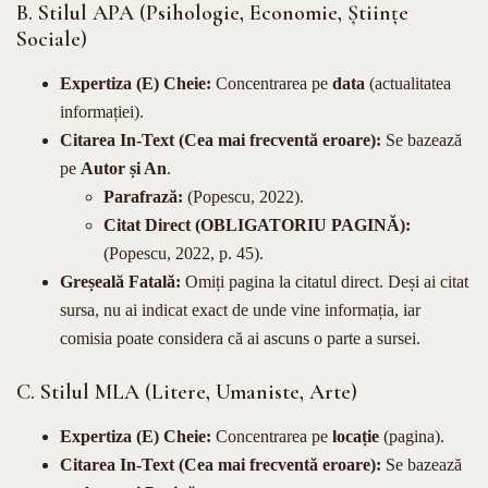
B. Stilul APA (Psihologie, Economie, Științe
Sociale)
Expertiza (E) Cheie:
Concentrarea pe
data
(actualitatea
informației).
Citarea In-Text (Cea mai frecventă eroare):
Se bazează
pe
Autor și An
.
Parafrază:
(Popescu, 2022).
Citat Direct (OBLIGATORIU PAGINĂ):
(Popescu, 2022, p. 45).
Greșeală Fatală:
Omiți pagina la citatul direct. Deși ai citat
sursa, nu ai indicat exact de unde vine informația, iar
comisia poate considera că ai ascuns o parte a sursei.
C. Stilul MLA (Litere, Umaniste, Arte)
Expertiza (E) Cheie:
Concentrarea pe
locație
(pagina).
Citarea In-Text (Cea mai frecventă eroare):
Se bazează