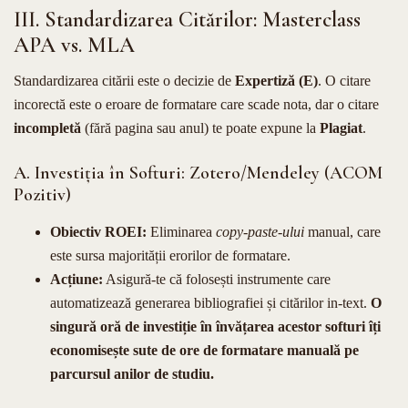
III. Standardizarea Citărilor: Masterclass
APA vs. MLA
Standardizarea citării este o decizie de
Expertiză (E)
. O citare
incorectă este o eroare de formatare care scade nota, dar o citare
incompletă
(fără pagina sau anul) te poate expune la
Plagiat
.
A. Investiția în Softuri: Zotero/Mendeley (ACOM
Pozitiv)
Obiectiv ROEI:
Eliminarea
copy-paste-ului
manual, care
este sursa majorității erorilor de formatare.
Acțiune:
Asigură-te că folosești instrumente care
automatizează generarea bibliografiei și citărilor in-text.
O
singură oră de investiție în învățarea acestor softuri îți
economisește sute de ore de formatare manuală pe
parcursul anilor de studiu.