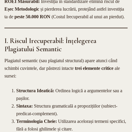
ROEI Măsurabil:
Investiția în standardizare elimină riscul de
Eșec Metodologic
și pierderea lucrării, protejând astfel investiția
ta de
peste 50.000 RON
(Costul Irecuperabil al unui an pierdut).
I. Riscul Irecuperabil: Înțelegerea
Plagiatului Semantic
Plagiatul semantic (sau plagiatul structural) apare atunci când
schimbi cuvintele, dar păstrezi intacte
trei elemente critice
ale
sursei:
Structura Ideatică:
Ordinea logică a argumentelor sau a
pașilor.
Sintaxa:
Structura gramaticală a propozițiilor (subiect-
predicat-complement).
Terminologia Cheie:
Utilizarea acelorași termeni specifici,
fără a folosi ghilimele și citare.