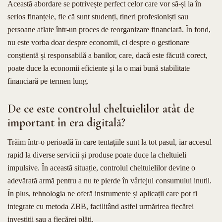
Această abordare se potrivește perfect celor care vor să-și ia în
serios finanțele, fie că sunt studenți, tineri profesioniști sau
persoane aflate într-un proces de reorganizare financiară. În fond,
nu este vorba doar despre economii, ci despre o gestionare
conștientă și responsabilă a banilor, care, dacă este făcută corect,
poate duce la economii eficiente și la o mai bună stabilitate
financiară pe termen lung.
De ce este controlul cheltuielilor atât de
important în era digitală?
Trăim într-o perioadă în care tentațiile sunt la tot pasul, iar accesul
rapid la diverse servicii și produse poate duce la cheltuieli
impulsive. În această situație, controlul cheltuielilor devine o
adevărată armă pentru a nu te pierde în vârtejul consumului inutil.
În plus, tehnologia ne oferă instrumente și aplicații care pot fi
integrate cu metoda ZBB, facilitând astfel urmărirea fiecărei
investiții sau a fiecărei plăți.