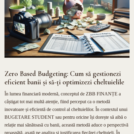
Zero Based Budgeting: Cum să gestionezi
eficient banii și să-ți optimizezi cheltuielile
În lumea financiară modernă, conceptul de ZBB FINANȚE a
câștigat tot mai multă atenție, fiind perceput ca o metodă
inovatoare și eficientă de control al cheltuielilor. În contextul unui
BUGETARE STUDENT sau pentru oricine își dorește să aibă o
relație mai sănătoasă cu banii, această metodă aduce o perspectivă
proaspătă, axată pe analiza și justificarea fiecărei cheltuieli. În