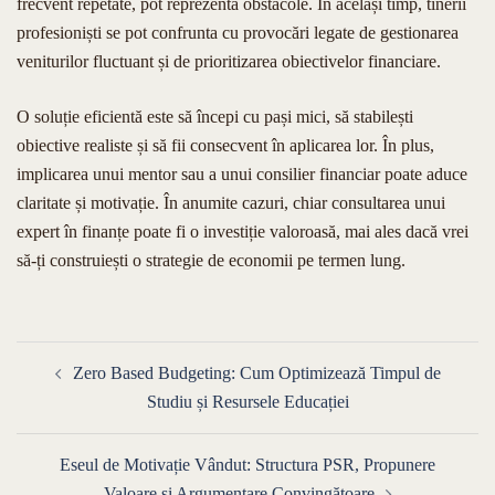
frecvent repetate, pot reprezenta obstacole. În același timp, tinerii
profesioniști se pot confrunta cu provocări legate de gestionarea
veniturilor fluctuant și de prioritizarea obiectivelor financiare.
O soluție eficientă este să începi cu pași mici, să stabilești
obiective realiste și să fii consecvent în aplicarea lor. În plus,
implicarea unui mentor sau a unui consilier financiar poate aduce
claritate și motivație. În anumite cazuri, chiar consultarea unui
expert în finanțe poate fi o investiție valoroasă, mai ales dacă vrei
să-ți construiești o strategie de economii pe termen lung.
Navigare
Zero Based Budgeting: Cum Optimizează Timpul de
în
Studiu și Resursele Educației
articole
Eseul de Motivație Vândut: Structura PSR, Propunere
Valoare și Argumentare Convingătoare