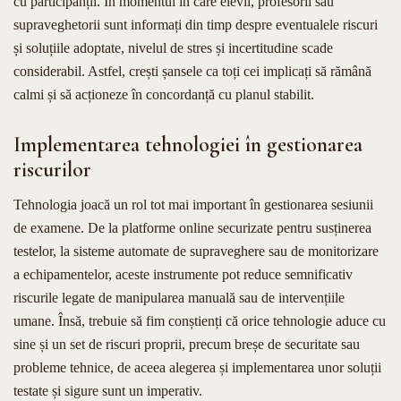
cu participanții. În momentul în care elevii, profesorii sau
supraveghetorii sunt informați din timp despre eventualele riscuri
și soluțiile adoptate, nivelul de stres și incertitudine scade
considerabil. Astfel, crești șansele ca toți cei implicați să rămână
calmi și să acționeze în concordanță cu planul stabilit.
Implementarea tehnologiei în gestionarea
riscurilor
Tehnologia joacă un rol tot mai important în gestionarea sesiunii
de examene. De la platforme online securizate pentru susținerea
testelor, la sisteme automate de supraveghere sau de monitorizare
a echipamentelor, aceste instrumente pot reduce semnificativ
riscurile legate de manipularea manuală sau de intervențiile
umane. Însă, trebuie să fim conștienți că orice tehnologie aduce cu
sine și un set de riscuri proprii, precum breșe de securitate sau
probleme tehnice, de aceea alegerea și implementarea unor soluții
testate și sigure sunt un imperativ.