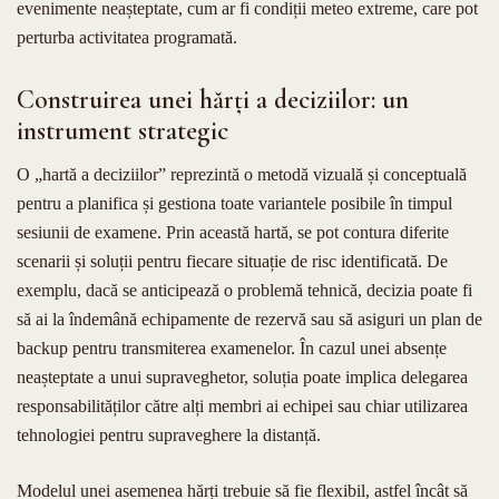
evenimente neașteptate, cum ar fi condiții meteo extreme, care pot
perturba activitatea programată.
Construirea unei hărți a deciziilor: un
instrument strategic
O „hartă a deciziilor” reprezintă o metodă vizuală și conceptuală
pentru a planifica și gestiona toate variantele posibile în timpul
sesiunii de examene. Prin această hartă, se pot contura diferite
scenarii și soluții pentru fiecare situație de risc identificată. De
exemplu, dacă se anticipează o problemă tehnică, decizia poate fi
să ai la îndemână echipamente de rezervă sau să asiguri un plan de
backup pentru transmiterea examenelor. În cazul unei absențe
neașteptate a unui supraveghetor, soluția poate implica delegarea
responsabilităților către alți membri ai echipei sau chiar utilizarea
tehnologiei pentru supraveghere la distanță.
Modelul unei asemenea hărți trebuie să fie flexibil, astfel încât să