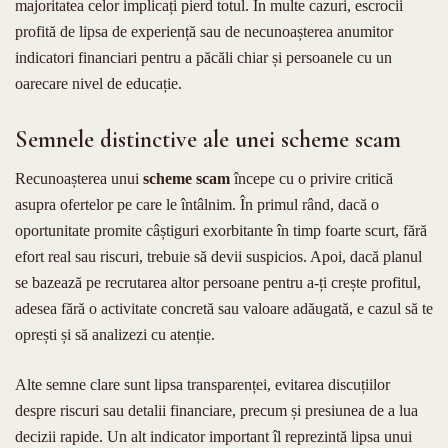
majoritatea celor implicați pierd totul. În multe cazuri, escrocii
profită de lipsa de experiență sau de necunoașterea anumitor
indicatori financiari pentru a păcăli chiar și persoanele cu un
oarecare nivel de educație.
Semnele distinctive ale unei scheme scam
Recunoașterea unui
scheme scam
începe cu o privire critică
asupra ofertelor pe care le întâlnim. În primul rând, dacă o
oportunitate promite câștiguri exorbitante în timp foarte scurt, fără
efort real sau riscuri, trebuie să devii suspicios. Apoi, dacă planul
se bazează pe recrutarea altor persoane pentru a-ți crește profitul,
adesea fără o activitate concretă sau valoare adăugată, e cazul să te
oprești și să analizezi cu atenție.
Alte semne clare sunt lipsa transparenței, evitarea discuțiilor
despre riscuri sau detalii financiare, precum și presiunea de a lua
decizii rapide. Un alt indicator important îl reprezintă lipsa unui