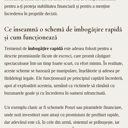
pentru a-ți proteja stabilitatea financiară și pentru a menține
încrederea în propriile decizii.
Ce înseamnă o schemă de îmbogățire rapidă
și cum funcționează
Termenul de
îmbogățire rapidă
este adesea folosit pentru a
descrie promisiunile făcute de escroci, care promit câștiguri
spectaculoase într-un timp foarte scurt, cu efort minim. În realitate,
aceste scheme se bazează pe manipulare, înșelătorie și adesea pe
fărădelegi legale. Ele funcționează pe principiul captării încrederii,
apoi al exploatării acesteia, urmând ca victimele să rămână cu
buzunarele goale și cu încrederea în oameni zdruncinată.
Un exemplu clasic ar fi schemele Ponzi sau piramidele financiare,
unde noii investitori sunt atrași cu promisiuni de profituri rapide,
dar adevărul este că, în cele din urmă, sistemul se prăbușește, iar