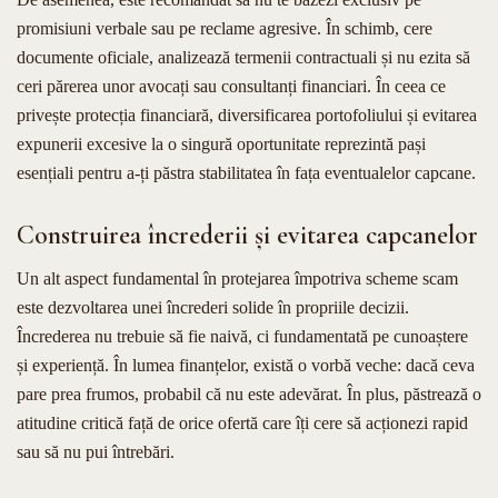
promisiuni verbale sau pe reclame agresive. În schimb, cere
documente oficiale, analizează termenii contractuali și nu ezita să
ceri părerea unor avocați sau consultanți financiari. În ceea ce
privește protecția financiară, diversificarea portofoliului și evitarea
expunerii excesive la o singură oportunitate reprezintă pași
esențiali pentru a-ți păstra stabilitatea în fața eventualelor capcane.
Construirea încrederii și evitarea capcanelor
Un alt aspect fundamental în protejarea împotriva scheme scam
este dezvoltarea unei încrederi solide în propriile decizii.
Încrederea nu trebuie să fie naivă, ci fundamentată pe cunoaștere
și experiență. În lumea finanțelor, există o vorbă veche: dacă ceva
pare prea frumos, probabil că nu este adevărat. În plus, păstrează o
atitudine critică față de orice ofertă care îți cere să acționezi rapid
sau să nu pui întrebări.