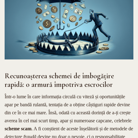
Recunoașterea schemei de îmbogățire
rapidă: o armură împotriva escrocilor
Într-o lume în care informația circulă cu viteză și oportunitățile
apar pe bandă rulantă, tentația de a obține câștiguri rapide devine
din ce în ce mai mare. Însă, odată cu această dorință de a-ți crește
averea în cel mai scurt timp, apar și numeroase capcane, celebrele
scheme scam
. A fi conștient de aceste înșelătorii și de metodele de
detectare fraudă
devine nu doar o nevoie, ci o responsabilitate