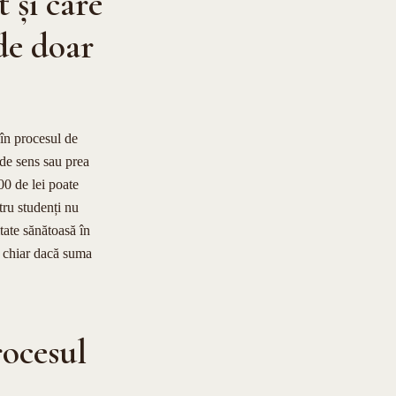
t și care
 de doar
 în procesul de
ă de sens sau prea
00 de lei poate
tru studenți nu
tate sănătoasă în
l, chiar dacă suma
rocesul