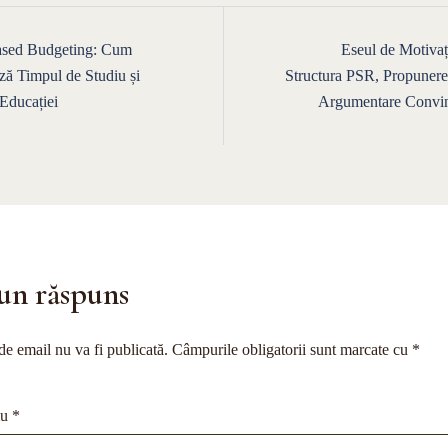
e
ased Budgeting: Cum
Eseul de Motivaț
ză Timpul de Studiu și
Structura PSR, Propunere
Educației
Argumentare Convin
un răspuns
de email nu va fi publicată.
Câmpurile obligatorii sunt marcate cu
*
iu
*