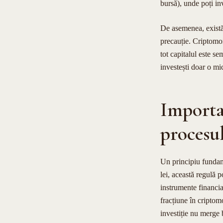
bursă), unde poți inv
De asemenea, există 
precauție. Criptomon
tot capitalul este s
investești doar o mi
Importan
procesul
Un principiu fundame
lei, această regulă p
instrumente financia
fracțiune în criptom
investiție nu merge 