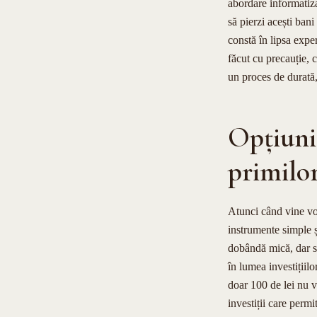
abordare informatizat
să pierzi acești bani
constă în lipsa exper
făcut cu precauție, c
un proces de durată, 
Opțiuni 
primilor
Atunci când vine vor
instrumente simple ș
dobândă mică, dar si
în lumea investițiilo
doar 100 de lei nu v
investiții care perm