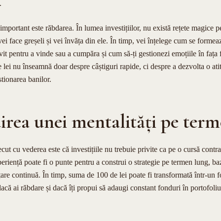
.
 important este răbdarea. În lumea investițiilor, nu există rețete magice 
ei face greșeli și vei învăța din ele. În timp, vei înțelege cum se formea
it pentru a vinde sau a cumpăra și cum să-ți gestionezi emoțiile în fața fl
e lei nu înseamnă doar despre câștiguri rapide, ci despre a dezvolta o at
estionarea banilor.
irea unei mentalități pe ter
cut cu vederea este că investițiile nu trebuie privite ca pe o cursă cont
periență poate fi o punte pentru a construi o strategie pe termen lung, ba
țare continuă. În timp, suma de 100 de lei poate fi transformată într-un f
dacă ai răbdare și dacă îți propui să adaugi constant fonduri în portofoliu