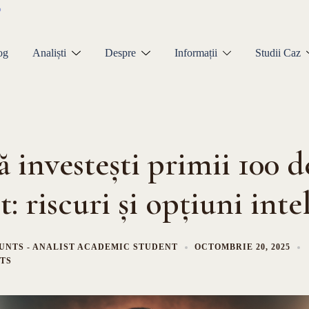
og
Analiști
Despre
Informații
Studii Caz
 investești primii 100 de
: riscuri și opțiuni inte
UNTS - ANALIST ACADEMIC STUDENT
OCTOMBRIE 20, 2025
TS