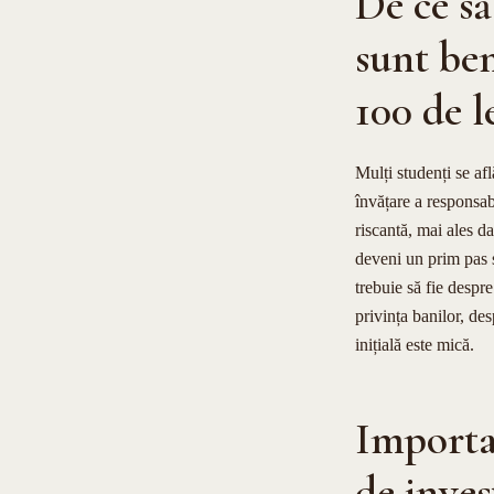
De ce să
sunt ben
100 de l
Mulți studenți se af
învățare a responsabi
riscantă, mai ales d
deveni un prim pas s
trebuie să fie despr
privința banilor, des
inițială este mică.
Importan
de inves