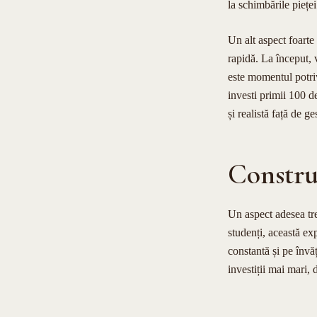
la schimbările pieței
Un alt aspect foarte
rapidă. La început, v
este momentul potriv
investi primii 100 d
și realistă față de g
Constru
Un aspect adesea tre
studenți, această ex
constantă și pe învă
investiții mai mari, 