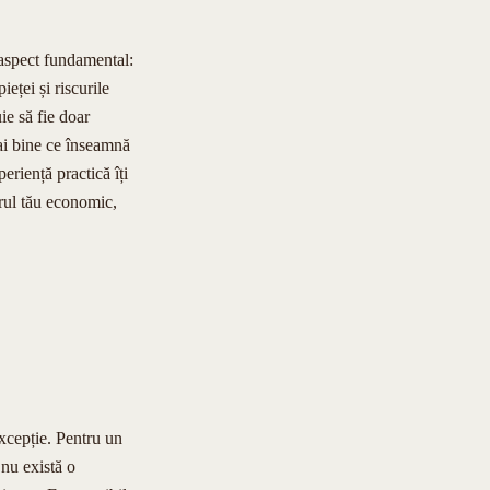
 aspect fundamental:
eței și riscurile
ie să fie doar
mai bine ce înseamnă
eriență practică îți
orul tău economic,
 excepție. Pentru un
 nu există o