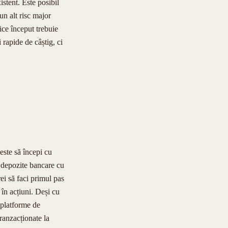
istent. Este posibil
 un alt risc major
rice început trebuie
i rapide de câștig, ci
este să începi cu
u depozite bancare cu
ei să faci primul pas
a în acțiuni. Deși cu
 platforme de
tranzacționate la