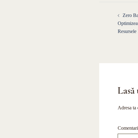
Navigar
Zero B
în
Optimizea
Resursele 
articole
Lasă 
Adresa ta 
Comentar