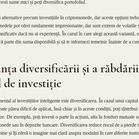
esti sume mici și poți diversifica portofoliul.
alternative precum investițiile în criptomonede, dar aceste opțiuni tre
edele pot oferi randamente impresionante, dar sunt extrem de volatile și
emnificativ dacă nu ai experiență. În cazul în care alegi această variantă,
că parte din suma disponibilă și să te informezi temeinic înainte de a cu
ța diversificării și a răbdării
 de investiție
ntal al investițiilor inteligente este diversificarea. În cazul unui capit
oate părea dificil de aplicat, însă chiar și în aceste condiții, poți distrib
re. De exemplu, poți investi o parte în acțiuni, alta în fonduri mutuale s
onede sau în depozite bancare. Diversificarea reduce riscul de a pierde 
bine și îți oferă o imagine mai clară asupra modului în care diferite ins