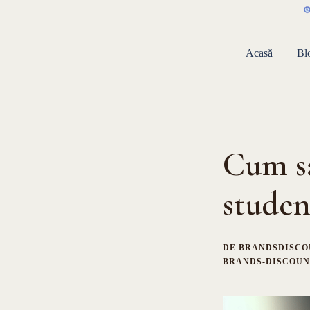
Sari
la
conținut
Acasă
Bl
Cum să
student
DE
BRANDSDISCO
BRANDS-DISCOUN