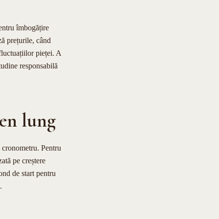
pentru îmbogățire
ză prețurile, când
uctuațiilor pieței. A
itudine responsabilă
men lung
ra cronometru. Pentru
zată pe creștere
ond de start pentru
.