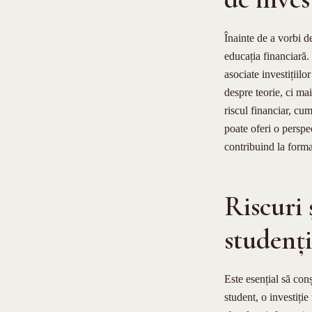
Înainte de a vorbi d
educația financiară.
asociate investițiilo
despre teorie, ci ma
riscul financiar, cum
poate oferi o perspe
contribuind la formar
Riscuri 
studenți
Este esențial să conș
student, o investiți