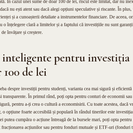
ă. În cazul unei sume de doar 100 de lei, riscul este limitat, dar nu inex
 dacă nu ești atent sau dacă alegi opțiuni speculative și riscante. În plus,
ienței și a cunoașterii detaliate a instrumentelor financiare. De aceea, o
u o înțelegere clară a limitelor și a faptului că investițiile nu sunt garanți
de învățare și creștere.
inteligente pentru investiția
 100 de lei
ba despre investiții pentru studenți, varianta cea mai sigură și eficientă 
i transparente. În primul rând, poți opta pentru conturi de economii sa
gură, pentru a-ți crea o cultură a economisirii. Cu toate acestea, dacă vr
r, o opțiune foarte accesibilă și populară în rândul tinerilor este investiți
ei putea cumpăra o acțiune întreagă de la bursele mari, poți opta pentru
it fracționarea acțiunilor sau pentru fonduri mutuale și ETF-uri (fonduri 