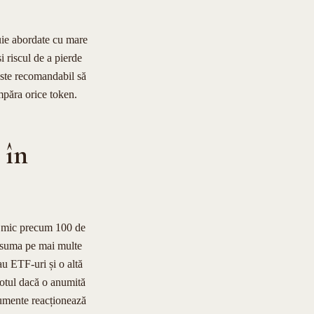
buie abordate cu mare
 riscul de a pierde
 este recomandabil să
mpăra orice token.
 în
al mic precum 100 de
ui suma pe mai multe
au ETF-uri și o altă
totul dacă o anumită
trumente reacționează