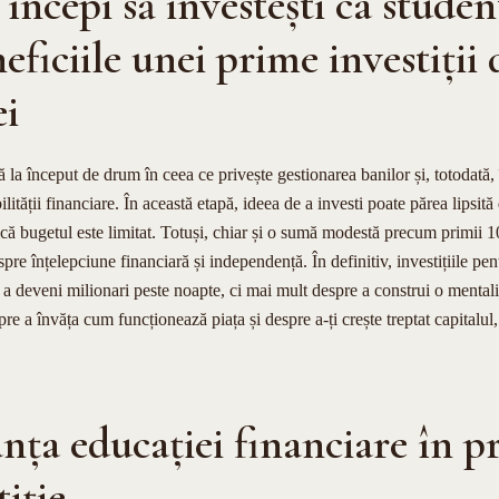
 începi să investești ca studen
eficiile unei prime investiții
ei
lă la început de drum în ceea ce privește gestionarea banilor și, totodată,
lității financiare. În această etapă, ideea de a investi poate părea lipsit
acă bugetul este limitat. Totuși, chiar și o sumă modestă precum primii 1
pre înțelepciune financiară și independență. În definitiv, investițiile pen
e a deveni milionari peste noapte, ci mai mult despre a construi o mentali
pre a învăța cum funcționează piața și despre a-ți crește treptat capitalu
ța educației financiare în p
tiție