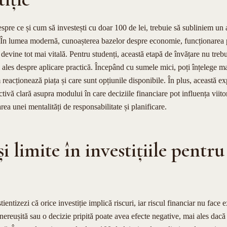
espre ce și cum să investești cu doar 100 de lei, trebuie să subliniem un
 În lumea modernă, cunoașterea bazelor despre economie, funcționarea pi
r devine tot mai vitală. Pentru studenți, această etapă de învățare nu trebu
i ales despre aplicare practică. Începând cu sumele mici, poți înțelege 
 reacționează piața și care sunt opțiunile disponibile. În plus, această exp
ctivă clară asupra modului în care deciziile financiare pot influența viit
ea unei mentalități de responsabilitate și planificare.
și limite în investițiile pentru
tientizezi că orice investiție implică riscuri, iar riscul financiar nu face
e nereușită sau o decizie pripită poate avea efecte negative, mai ales dacă